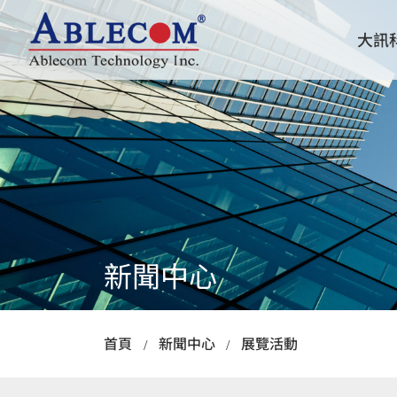
大訊
關於大訊
創新研發
產品新訊
伺服器機殼
AI GPU 高速運算
機架式
塔式/ 工作站
嵌入式
新聞中心
無風扇
首頁
新聞中心
展覽活動