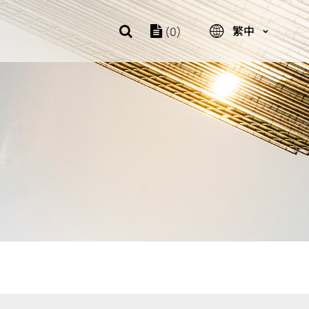
繁中
(0)
大訊歷程
 存儲解決方案
件