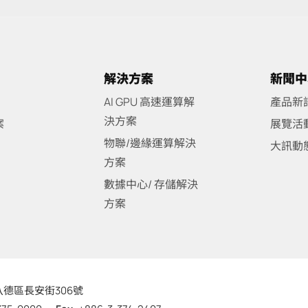
解決方案
新聞中
AI GPU 高速運算解
產品新
決方案
案
展覽活
物聯/邊緣運算解決
大訊動
方案
數據中心/ 存儲解決
方案
德區長安街306號