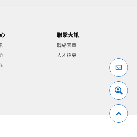
心
聯繫大訊
訊
聯絡表單
動
人才招募
態