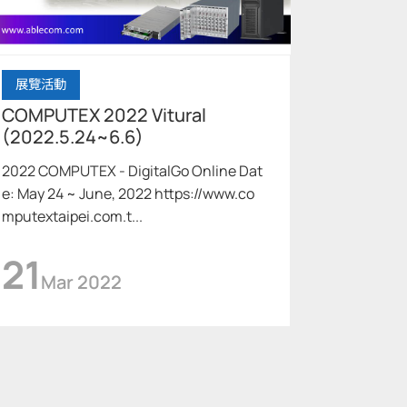
展覽活動
COMPUTEX 2022 Vitural
(2022.5.24~6.6)
2022 COMPUTEX - DigitalGo Online Dat
e: May 24 ~ June, 2022 https://www.co
mputextaipei.com.t...
21
Mar 2022