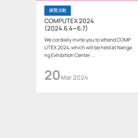
展覽活動
COMPUTEX 2024
(2024.6.4~6.7)
We cordially invite you to attend COMP
UTEX 2024, which will be held at Nanga
ng Exhibition Center ...
20
Mar 2024