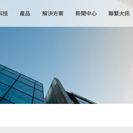
科技
產品
解決方案
新聞中心
聯繫大訊
技術製造
所有產品
所有解決方案
展覽活動
全球分布
大訊動態
解決方案
散熱解決方案
物聯/邊緣運算解決方案
產品配件
數據中心/
Intel 主動式散熱器
滑軌
Intel 被動式散熱器
抽取盒與配
AMD 主動式散熱器
AMD 被動式散熱器